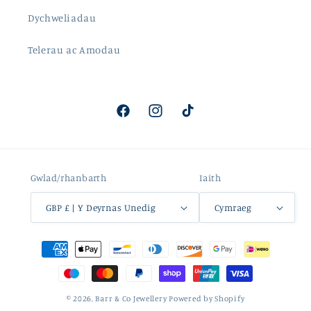
Dychweliadau
Telerau ac Amodau
Facebook
Instagram
TikTok
Gwlad/rhanbarth
Iaith
GBP £ | Y Deyrnas Unedig
Cymraeg
Dulliau
talu
© 2026,
Barr & Co Jewellery
Powered by Shopify