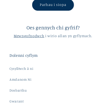
Parhau i siopa
Oes gennych chi gyfrif?
Mewngofnodwch
i wirio allan yn gyflymach.
Dolenni cyflym
Cysylltwch â ni
Amdanom Ni
Dosbarthu
Gwarant