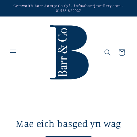
Neidio
Gemwaith Barr &amp; Co Cyf - info@barrjewellery.com -
i'r
01558 822927
cynnwys
Basged
Mae eich basged yn wag